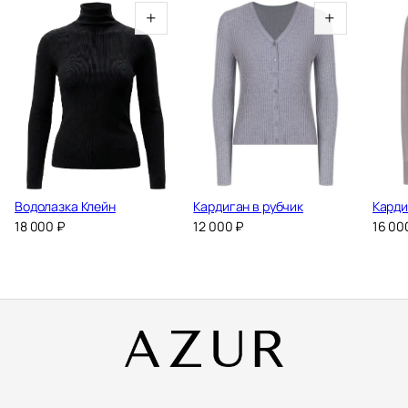
+
+
Водолазка Клейн
Кардиган в рубчик
Карди
18 000
₽
12 000
₽
16 00