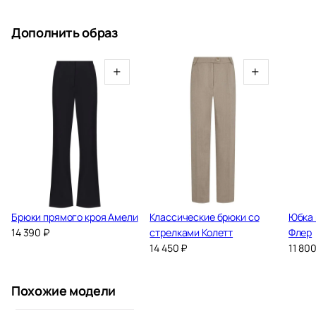
Дополнить образ
+
+
Брюки прямого кроя Амели
Классические брюки со
Юбка 
14 390
₽
стрелками Колетт
Флер
14 450
₽
11 80
Похожие модели