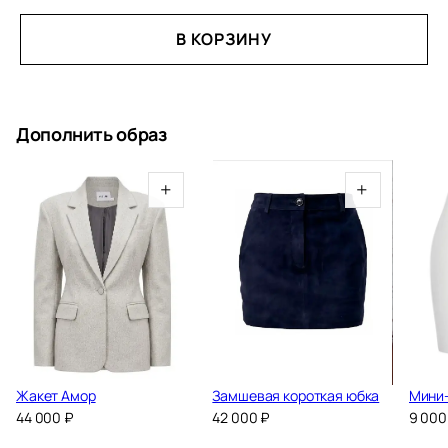
В КОРЗИНУ
Дополнить образ
+
+
Жакет Амор
Замшевая короткая юбка
Мини
44 000
₽
42 000
₽
9 00