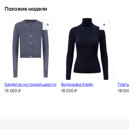
Похожие модели
+
+
Кардиган из тонкой шерсти
Водолазка Клейн
Плать
16 000
₽
18 000
₽
18 00