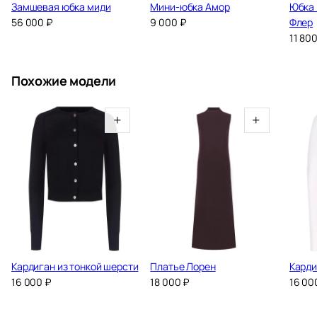
Замшевая юбка миди
Мини-юбка Амор
Юбка 
56 000
₽
9 000
₽
Флер
11 80
Похожие модели
+
+
Кардиган из тонкой шерсти
Платье Лорен
Карди
16 000
₽
18 000
₽
16 00