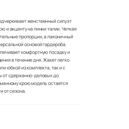
одчеркивает женственный силуэт
ю и акценту на линии талии. Четкая
ительные пропорции, а лаконичный
версальной основой гардероба.
спечивает комфортную посадку и
ния в течение дня. Жакет легко
ли юбкой из комплекта, так и с
ы от сдержанно-деловых до
уманному крою модель остается
и от сезона.