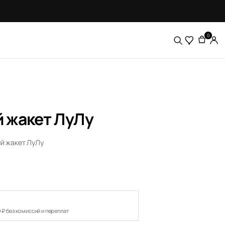
0
 жакет ЛуЛу
й жакет ЛуЛу
0 ₽ без комиссий и переплат