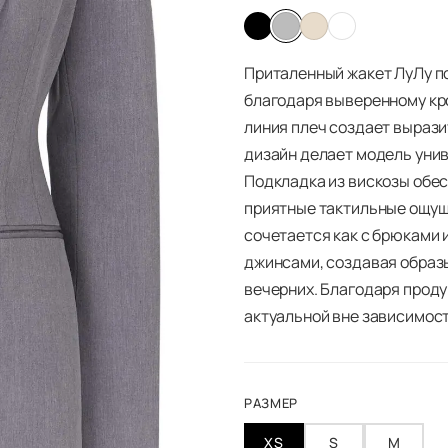
Приталенный жакет ЛуЛу п
благодаря выверенному кро
линия плеч создает выраз
дизайн делает модель уни
Подкладка из вискозы обе
приятные тактильные ощуще
сочетается как с брюками и
джинсами, создавая образ
вечерних. Благодаря прод
актуальной вне зависимост
РАЗМЕР
XS
S
M