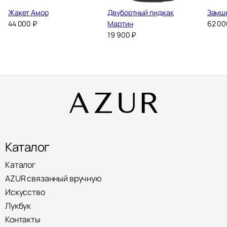
Жакет Амор
Двубортный пиджак
Замш
44 000
₽
Мартин
62 0
19 900
₽
Каталог
Каталог
AZUR связанный вручную
Искусство
Лукбук
Контакты