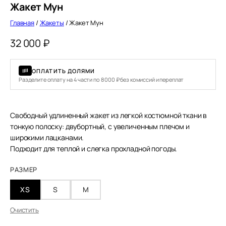
Жакет Мун
Главная
/
Жакеты
/ Жакет Мун
32 000
₽
ОПЛАТИТЬ ДОЛЯМИ
Разделите оплату на 4 части по 8 000 ₽ без комиссий и переплат
Свободный удлиненный жакет из легкой костюмной ткани в
тонкую полоску: двубортный, с увеличенным плечом и
широкими лацканами.
Подходит для теплой и слегка прохладной погоды.
РАЗМЕР
XS
S
M
Очистить