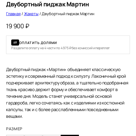
Двубортный пиджак Мартин
Главная
/
Жакеты
/ Двубортный пиджак Мартин
19 900
₽
ОПЛАТИТЬ ДОЛЯМИ
Разделите оплату на 4 части по 4 975 ₽ без комиссий и переплат
Двубортный пиджак «Мартин» объединяет классическую
эстетику и современный подход к силуэту. Лаконичный крой
подчеркивает архитектуру образа, а тщательно подобранная
ткань красиво держит форму и обеспечивает комфорт в
течение дня. Модель станет универсальной основой
гардероба, легко сочетаясь как с изделиями из костюмной
капсулы, так и с более расслабленными повседневными
вещами.
РАЗМЕР