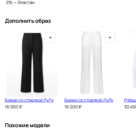
2% — Эластан.
Дополнить образ
+
+
Брюки со стрелкой ЛуЛу
Брюки со стрелкой ЛуЛу
Рубаш
16 000
₽
16 000
₽
30 45
Похожие модели