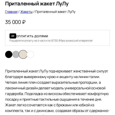
Приталенный жакет ЛуЛу
Главная
/
Жакеты
/ Приталенный жакет ЛуЛу
35 000
₽
ОПЛАТИТЬ ДОЛЯМИ
Разделите оплату на 4 части по 8 750 ₽ без комиссий и переплат
Приталенный жакет ЛуЛу подчеркивает женственный силуэт
благодаря выверенному крою и акценту на линии талии.
Четкая линия плеч создает выразительные пропорции, а
лаконичный дизайн делает модель универсальной основой
гардероба. Подкладка из вискозы обеспечивает комфортную
посадку и приятные тактильные ощущения в течение дня.
Жакет легко сочетается как с брюками или юбкой из
комплекта, так и с джинсами, создавая образы от сдержанно-