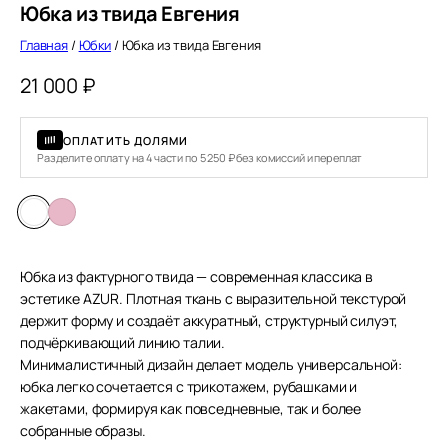
Юбка из твида Евгения
Главная
/
Юбки
/ Юбка из твида Евгения
21 000
₽
ОПЛАТИТЬ ДОЛЯМИ
Разделите оплату на 4 части по 5 250 ₽ без комиссий и переплат
Юбка из фактурного твида — современная классика в
эстетике AZUR. Плотная ткань с выразительной текстурой
держит форму и создаёт аккуратный, структурный силуэт,
подчёркивающий линию талии.
Минималистичный дизайн делает модель универсальной:
юбка легко сочетается с трикотажем, рубашками и
жакетами, формируя как повседневные, так и более
собранные образы.