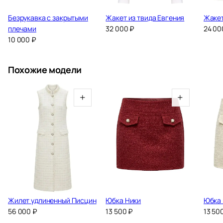
Безрукавка с закрытыми
Жакет из твида Евгения
Жакет
плечами
32 000
₽
24 0
10 000
₽
Похожие модели
+
+
Жилет удлиненный Писцин
Юбка Ники
Юбка
56 000
₽
13 500
₽
13 50