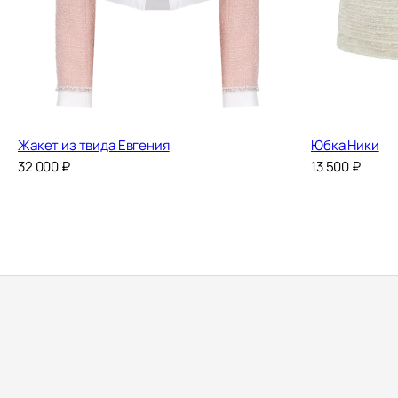
Жакет из твида Евгения
Юбка Ники
32 000
₽
13 500
₽