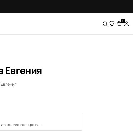
0
а Евгения
а Евгения
0 ₽ без комиссий и переплат