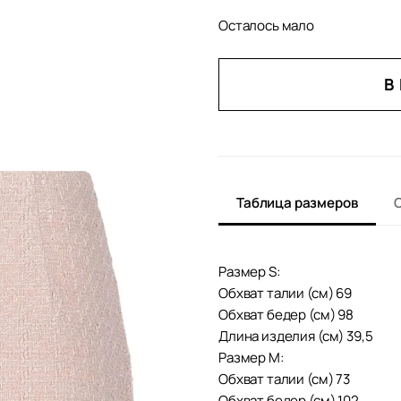
Осталось мало
КОЛИЧЕСТВО
В
ТОВАРА
ЮБКА
ИЗ
ТВИДА
ЕВГЕНИЯ
Таблица размеров
Размер S:
Обхват талии (см) 69
Обхват бедер (см) 98
Длина изделия (см) 39,5
Размер M:
Обхват талии (см) 73
Обхват бедер (см) 102