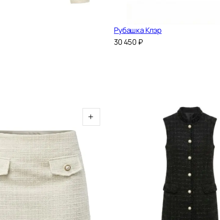
Рубашка Клэр
30 450
₽
+