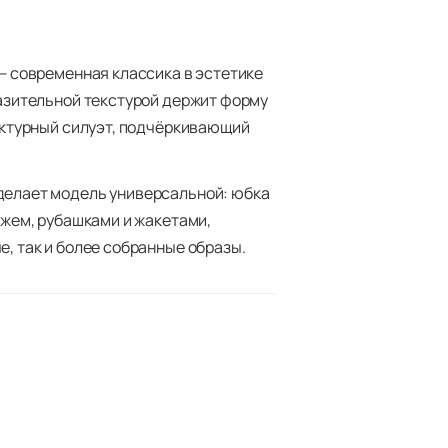
— современная классика в эстетике
азительной текстурой держит форму
уктурный силуэт, подчёркивающий
елает модель универсальной: юбка
ажем, рубашками и жакетами,
, так и более собранные образы.