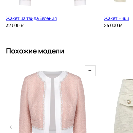
Жакет из твида Евгения
Жакет Ники
32 000
₽
24 000
₽
Похожие модели
+