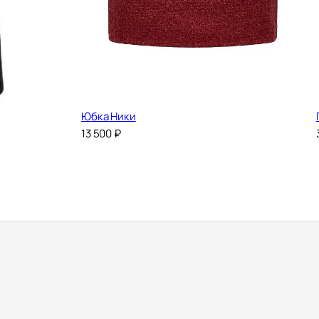
Юбка Ники
13 500
₽