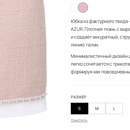
Юбка из фактурного твида 
AZUR. Плотная ткань с выр
и создаёт аккуратный, стр
линию талии.
Минималистичный дизайн д
легко сочетается с трикот
формируя как повседневные
РАЗМЕР
S
M
L
Очистить