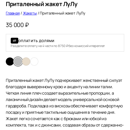
Приталенный жакет ЛуЛу
Главная
/
Жакеты
/ Приталенный жакет ЛуЛу
35 000
₽
ОПЛАТИТЬ ДОЛЯМИ
Разделите оплату на 4 части по 8 750 ₽ без комиссий и переплат
Приталенный жакет ЛуЛу подчеркивает женственный силуэт
благодаря выверенному крою и акценту на линии талии.
Четкая линия плеч создает выразительные пропорции, а
лаконичный дизайн делает модель универсальной основой
гардероба. Подкладка из вискозы обеспечивает комфортную
посадку и приятные тактильные ощущения в течение дня.
Жакет легко сочетается как с брюками или юбкой из
комплекта, так и с джинсами, создавая образы от сдержанно-