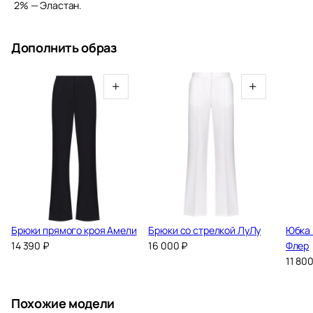
2% — Эластан.
Дополнить образ
+
+
Брюки прямого кроя Амели
Брюки со стрелкой ЛуЛу
Юбка 
14 390
₽
16 000
₽
Флер
11 80
Похожие модели