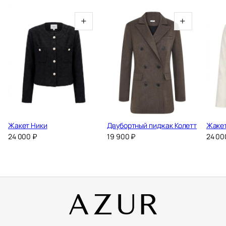
+
+
Жакет Ники
Двубортный пиджак Колетт
Жакет
24 000
₽
19 900
₽
24 0