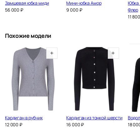
Замшевая юбка миди
Мини-юбка Амор
Юбка 
56 000
₽
9 000
₽
Флер
11 80
Похожие модели
+
+
Кардиган в рубчик
Кардиган из тонкой шерсти
Водол
12 000
₽
16 000
₽
18 00