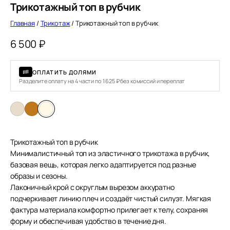
Трикотажный топ в рубчик
Главная
/
Трикотаж
/ Трикотажный топ в рубчик
6 500
₽
ОПЛАТИТЬ ДОЛЯМИ
Разделите оплату на 4 части по 1 625 ₽ без комиссий и переплат
Трикотажный топ в рубчик
Минималистичный топ из эластичного трикотажа в рубчик,
базовая вещь, которая легко адаптируется под разные
образы и сезоны.
Лаконичный крой с округлым вырезом аккуратно
подчеркивает линию плеч и создаёт чистый силуэт. Мягкая
фактура материала комфортно прилегает к телу, сохраняя
форму и обеспечивая удобство в течение дня.