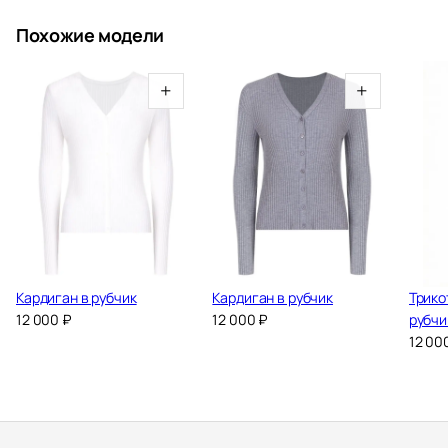
Похожие модели
+
+
Кардиган в рубчик
Кардиган в рубчик
Трико
12 000
₽
12 000
₽
рубчи
12 00