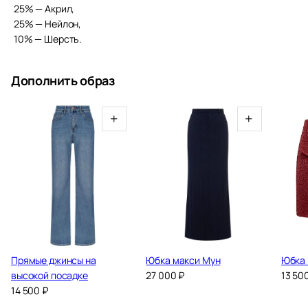
25% — Акрил,
25% — Нейлон,
10% — Шерсть.
Дополнить образ
+
+
Прямые джинсы на
Юбка макси Мун
Юбка
высокой посадке
27 000
₽
13 50
14 500
₽