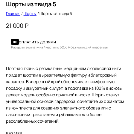
Шорты из твида 5
Главная
/
Шорты
/ Шорты из твида 5
21 000
₽
ОПЛАТИТЬ ДОЛЯМИ
Разделите оплату на 4 части по 5 250 ₽ без комиссий и переплат
Плотная ткань с деликатным мерцанием люрексовой нити
придает шортам выразительную фактуру и благородный
характер. Выверенный крой обеспечивает комфортную
посадку и аккуратный силуэт, а подкладка из 100% вискозы
делает модель особенно приятной в носке. Шорты станут
универсальной основой гардероба: сочетайте их с жакетом
из комплекта для создания элегантного образа или с
лаконичным трикотажем и рубашками для более
расслабленных сочетаний.
РАЗМЕР