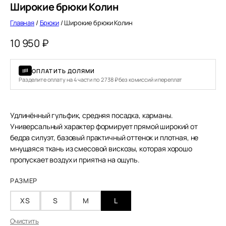
Широкие брюки Колин
Главная
/
Брюки
/ Широкие брюки Колин
10 950
₽
ОПЛАТИТЬ ДОЛЯМИ
Разделите оплату на 4 части по 2 738 ₽ без комиссий и переплат
Удлинённый гульфик, средняя посадка, карманы.
Универсальный характер формирует прямой широкий от
бедра силуэт, базовый практичный оттенок и плотная, не
мнущаяся ткань из смесовой вискозы, которая хорошо
пропускает воздух и приятна на ощупь.
РАЗМЕР
XS
S
M
L
Очистить