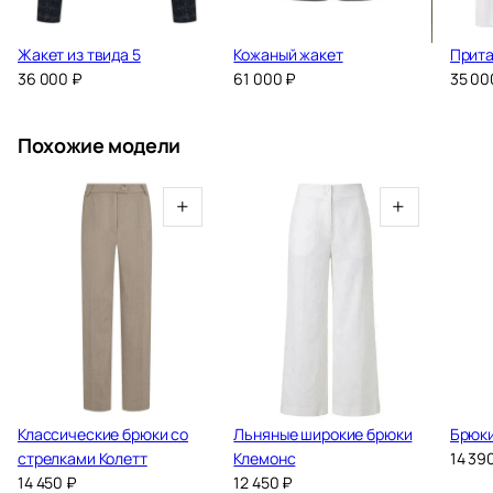
Жакет из твида 5
Кожаный жакет
Прита
36 000
₽
61 000
₽
35 0
Похожие модели
+
+
Классические брюки со
Льняные широкие брюки
Брюки
стрелками Колетт
Клемонс
14 39
14 450
₽
12 450
₽