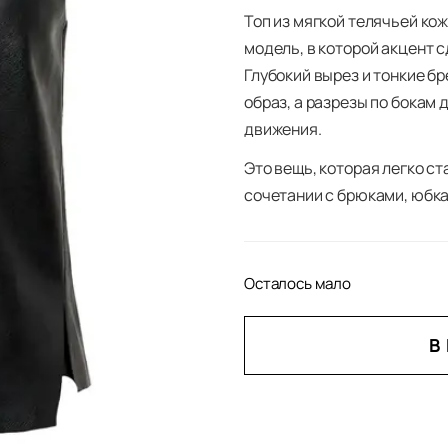
Топ из мягкой телячьей ко
модель, в которой акцент с
Глубокий вырез и тонкие б
образ, а разрезы по бокам
движения.
Это вещь, которая легко с
сочетании с брюками, юбка
Осталось мало
В