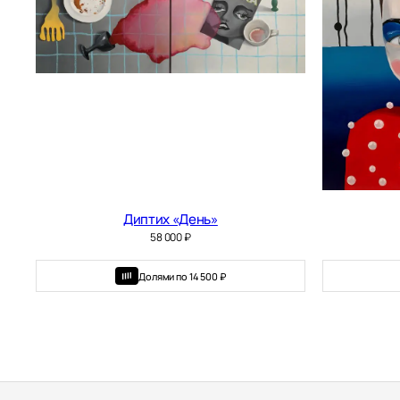
Диптих «День»
58 000
₽
Долями по 14 500 ₽