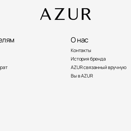
елям
О нас
Контакты
История бренда
врат
AZUR связанный вручную
Вы в AZUR