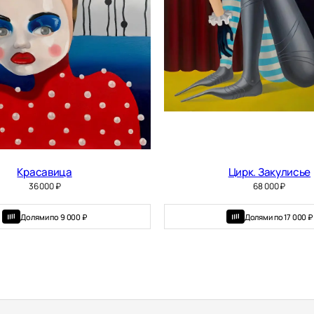
Красавица
Цирк. Закулисье
36 000
₽
68 000
₽
Долями по 9 000 ₽
Долями по 17 000 ₽