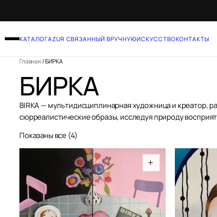
Перейти
к
КАТАЛОГ
AZUR СВЯЗАННЫЙ ВРУЧНУЮ
ИСКУССТВО
КОНТАКТЫ
содержимому
Главная
/ БИРКА
БИРКА
BIRKA — мультидисциплинарная художница и креатор, р
сюрреалистические образы, исследуя природу восприяти
Показаны все (4)
+