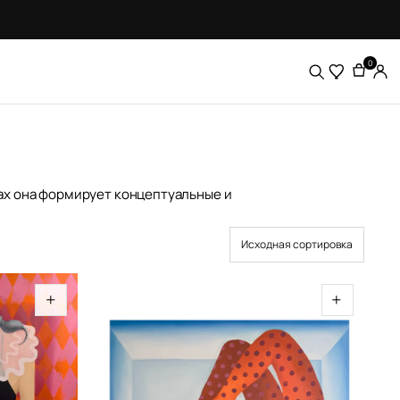
0
тах она формирует концептуальные и
+
+